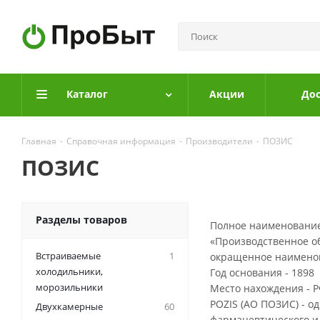
Каталог
Акции
Дос
Главная
-
Справочная информация
-
Производители
-
ПОЗИС
ПОЗИС
Разделы товаров
Полное наименование
«Производственное о
Встраиваемые
1
окращенное наименова
холодильники,
Год основания - 1898
морозильники
Место нахождения - РФ
POZIS (АО ПОЗИС) - о
Двухкамерные
60
фармацевтического и