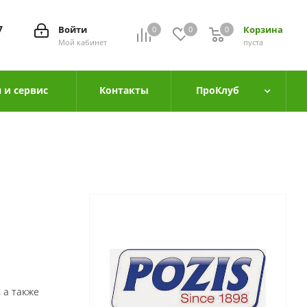
7
Войти
Корзина
0
0
0
0
Мой кабинет
пуста
 и сервис
Контакты
ПроКлуб
 а также