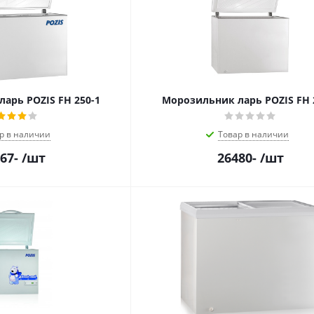
арь POZIS FH 250-1
Морозильник ларь POZIS FH 
р в наличии
Товар в наличии
67
-
/шт
26480
-
/шт