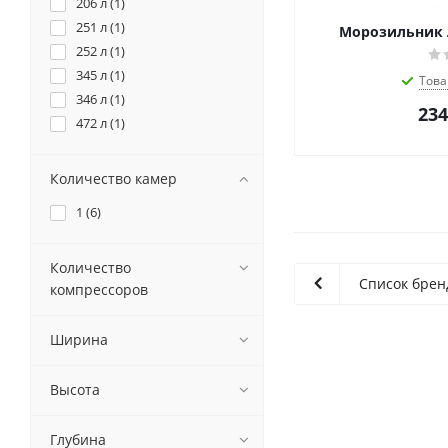
206 л (
1
)
251 л (
1
)
Морозильник Л
252 л (
1
)
345 л (
1
)
Това
346 л (
1
)
234
472 л (
1
)
Количество камер
1 (
6
)
Количество
Список брен
компрессоров
Ширина
Высота
Глубина