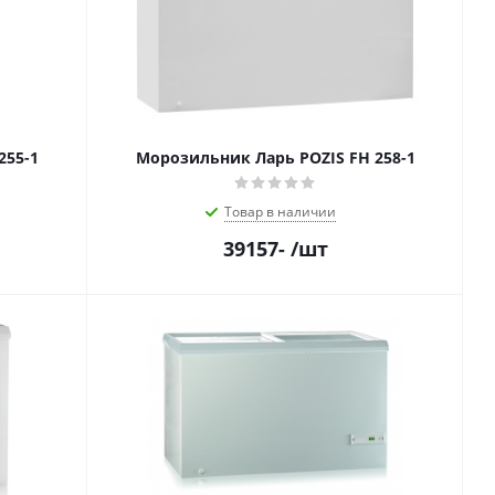
255-1
Морозильник Ларь POZIS FH 258-1
Товар в наличии
39157
-
/шт