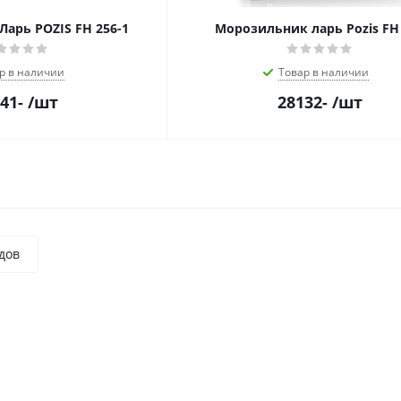
арь POZIS FH 256-1
Морозильник ларь Pozis FH
р в наличии
Товар в наличии
41
-
/шт
28132
-
/шт
дов