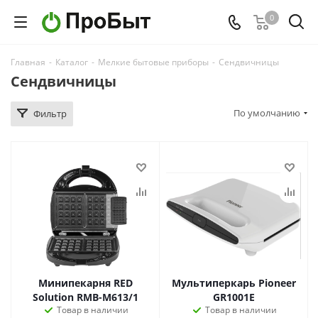
0
Главная
-
Каталог
-
Мелкие бытовые приборы
-
Сендвичницы
Сендвичницы
По умолчанию
Фильтр
Минипекарня RED
Мультиперкарь Pioneer
Solution RMB-M613/1
GR1001E
Товар в наличии
Товар в наличии