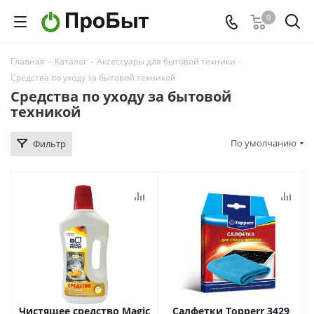
0
Главная
-
Каталог
-
Аксессуары для бытовой техники
-
Средства по уходу за бытовой техникой
Средства по уходу за бытовой
техникой
По умолчанию
Фильтр
Чистящее средство Magic
Салфетки Topperr 3429