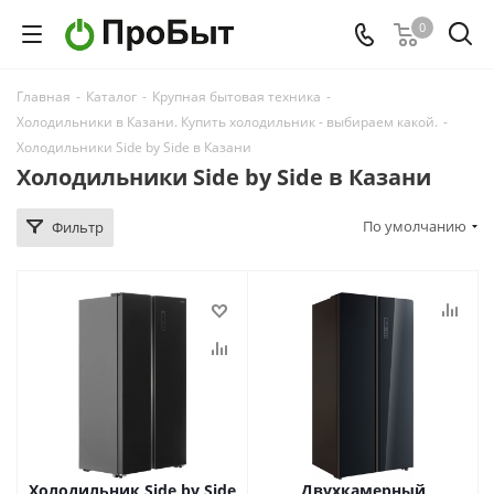
0
Главная
-
Каталог
-
Крупная бытовая техника
-
Холодильники в Казани. Купить холодильник - выбираем какой.
-
Холодильники Side by Side в Казани
Холодильники Side by Side в Казани
По умолчанию
Фильтр
Холодильник Side by Side
Двухкамерный