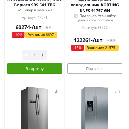
Бирюса SBS 541 TBG
холодильник KORTING
Товар в наличии
KNFS 91797 GN
Под заказ. Уточняйте
Артикул: 47671
цену и срок поставки
60274
-
/шт
Артикул: 38976
66971
-
-
10
%
Экономия
6697
-
122261
-
/шт
143836
-
-
15
%
Экономия
21575
-
В корзину
Под заказ