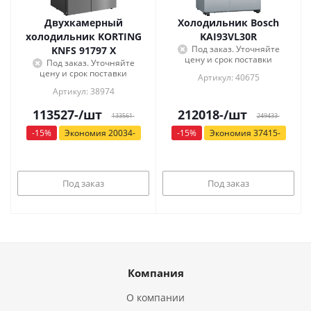
Двухкамерный
Холодильник Bosch
холодильник KORTING
KAI93VL30R
Под заказ. Уточняйте
KNFS 91797 X
цену и срок поставки
Под заказ. Уточняйте
цену и срок поставки
Артикул: 40675
Артикул: 38974
113527
-
/шт
212018
-
/шт
133561
-
249433
-
-
15
%
Экономия
20034
-
-
15
%
Экономия
37415
-
Под заказ
Под заказ
Компания
О компании