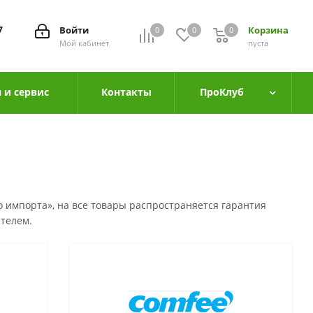
7
Войти
Корзина
0
0
0
0
Мой кабинет
пуста
 и сервис
Контакты
ПроКлуб
 импорта», на все товары распространяется гарантия
телем.