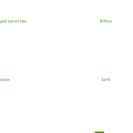
ции качества
BiMax
олан
Sorti