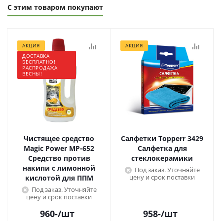
С этим товаром покупают
АКЦИЯ
АКЦИЯ
ДОСТАВКА
БЕСПЛАТНО!
РАСПРОДАЖА
ВЕСНЫ!
Чистящее средство
Салфетки Topperr 3429
Magic Power МР-652
Салфетка для
Средство против
стеклокерамики
накипи с лимонной
Под заказ. Уточняйте
цену и срок поставки
кислотой для ППМ
Под заказ. Уточняйте
цену и срок поставки
960
-
/шт
958
-
/шт