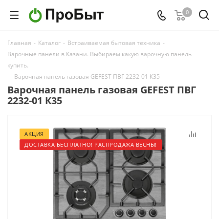
0
Главная
-
Каталог
-
Встраиваемая бытовая техника
-
Варочные панели в Казани. Выбираем какую варочную панель
купить.
-
Варочная панель газовая GEFEST ПВГ 2232-01 К35
Варочная панель газовая GEFEST ПВГ
2232-01 К35
АКЦИЯ
ДОСТАВКА БЕСПЛАТНО! РАСПРОДАЖА ВЕСНЫ!