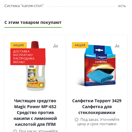
Система "капля-стоп"
есть
С этим товаром покупают
АКЦИЯ
АКЦИЯ
ДОСТАВКА
БЕСПЛАТНО!
РАСПРОДАЖА
ВЕСНЫ!
Чистящее средство
Салфетки Topperr 3429
Magic Power МР-652
Салфетка для
Средство против
стеклокерамики
накипи с лимонной
Под заказ. Уточняйте
цену и срок поставки
кислотой для ППМ
Под заказ. Уточняйте