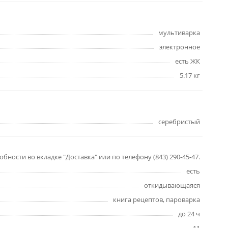
мультиварка
электронное
есть ЖК
5.17 кг
серебристый
бности во вкладке "Доставка" или по телефону (843) 290-45-47.
есть
откидывающаяся
книга рецептов, пароварка
до 24 ч