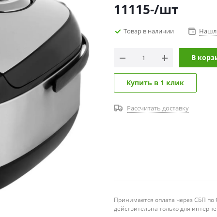
11115
-
/шт
Товар в наличии
Нашл
В корз
Купить в 1 клик
Рассчитать доставку
Принимается оплата через СБП по Q
действительна только для интерне