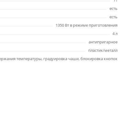
11
есть
есть
1350 Вт в режиме приготовления
4 л
антипригарное
пластик/металл
ержания температуры, градуировка чаши, блокировка кнопок