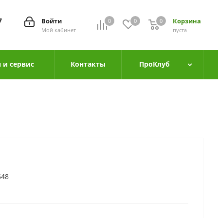
7
Войти
Корзина
0
0
0
0
Мой кабинет
пуста
 и сервис
Контакты
ПроКлуб
648