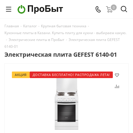
0
Главная
-
Каталог
-
Крупная бытовая техника
-
Кухонные плиты в Казани. Купить плиту для кухни - выбираем какую.
-
Электрические плиты в ПроБыт
-
Электрическая плита GEFEST
6140-01
Электрическая плита GEFEST 6140-01
АКЦИЯ
ДОСТАВКА БЕСПЛАТНО! РАСПРОДАЖА ЛЕТА!