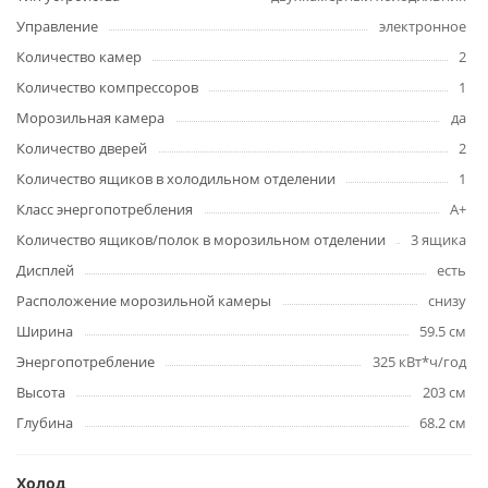
Управление
электронное
Количество камер
2
Количество компрессоров
1
Морозильная камера
да
Количество дверей
2
Количество ящиков в холодильном отделении
1
Класс энергопотребления
A+
Количество ящиков/полок в морозильном отделении
3 ящика
Дисплей
есть
Расположение морозильной камеры
снизу
Ширина
59.5 см
Энергопотребление
325 кВт*ч/год
Высота
203 см
Глубина
68.2 см
Холод