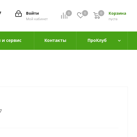
7
Войти
Корзина
0
0
0
0
Мой кабинет
пуста
 и сервис
Контакты
ПроКлуб
7