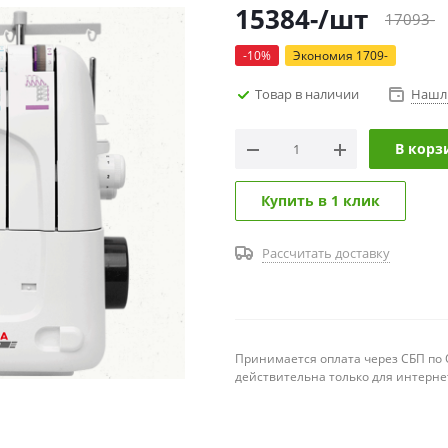
15384
-
/шт
17093
-
-
10
%
Экономия
1709
-
Товар в наличии
Нашл
В корз
Купить в 1 клик
Рассчитать доставку
Принимается оплата через СБП по Q
действительна только для интерне