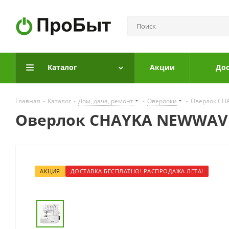
Каталог
Акции
Дос
Главная
-
Каталог
-
Дом, дача, ремонт
-
Оверлоки
-
Оверлок CH
Оверлок CHAYKA NEWWAVE
АКЦИЯ
ДОСТАВКА БЕСПЛАТНО! РАСПРОДАЖА ЛЕТА!