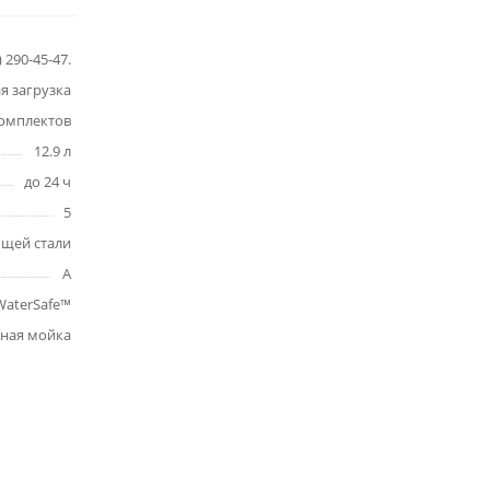
290-45-47.
я загрузка
комплектов
12.9 л
до 24 ч
5
ющей стали
A
WaterSafe™
ьная мойка