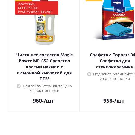
ДОСТАВКА
БЕСПЛАТНО!
РАСПРОДАЖА ВЕСНЫ!
Чистящее средство Magic
Салфетки Topperr 3
Power МР-652 Средство
Салфетка для
против накипи с
стеклокерамики
лимонной кислотой для
Под заказ. Уточняйте 
и срок поставки
ППМ
Под заказ. Уточняйте цену
и срок поставки
960
-
/шт
958
-
/шт