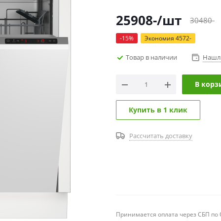
25908
-
/шт
30480
-
-
15
%
Экономия
4572
-
Товар в наличии
Нашл
В корз
Купить в 1 клик
Рассчитать доставку
Принимается оплата через СБП по Q