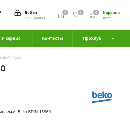
7
Войти
Корзина
0
0
0
0
Мой кабинет
пуста
 и сервис
Контакты
ПроКлуб
o BDIN 15360
60
иваемая Beko BDIN 15360