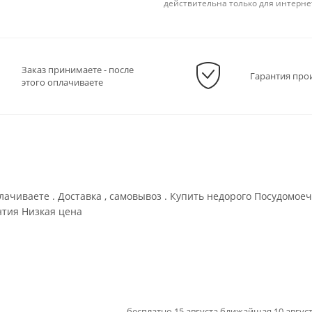
действительна только для интерне
Заказ принимаете - после
Гарантия про
этого оплачиваете
лачиваете . Доставка , самовывоз . Купить недорого Посудомое
тия Низкая цена
бесплатно 15 августа ближайшая 10 август