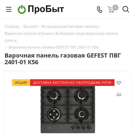
0
Главная
-
Каталог
-
Встраиваемая бытовая техника
-
Варочные панели в Казани. Выбираем какую варочную панель
купить.
-
Варочная панель газовая GEFEST ПВГ 2401-01 К56
Варочная панель газовая GEFEST ПВГ
2401-01 К56
АКЦИЯ
ДОСТАВКА БЕСПЛАТНО! РАСПРОДАЖА ЛЕТА!