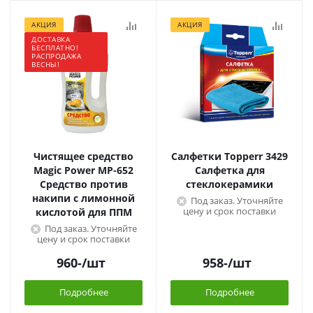
АКЦИЯ
АКЦИЯ
ДОСТАВКА
БЕСПЛАТНО!
РАСПРОДАЖА
ВЕСНЫ!
Чистящее средство
Салфетки Topperr 3429
Magic Power МР-652
Салфетка для
Средство против
стеклокерамики
накипи с лимонной
Под заказ. Уточняйте
цену и срок поставки
кислотой для ППМ
Под заказ. Уточняйте
цену и срок поставки
960
-
/шт
958
-
/шт
Подробнее
Подробнее