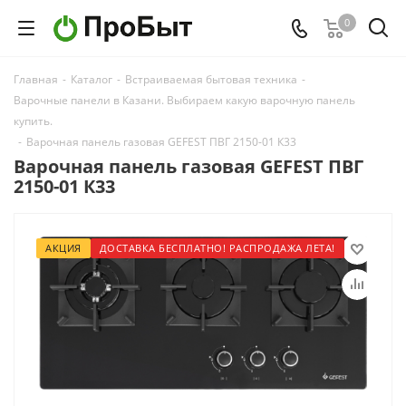
0
Главная
-
Каталог
-
Встраиваемая бытовая техника
-
Варочные панели в Казани. Выбираем какую варочную панель
купить.
-
Варочная панель газовая GEFEST ПВГ 2150-01 К33
Варочная панель газовая GEFEST ПВГ
2150-01 К33
АКЦИЯ
ДОСТАВКА БЕСПЛАТНО! РАСПРОДАЖА ЛЕТА!