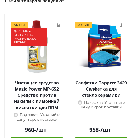
С этим товаром покупают
АКЦИЯ
АКЦИЯ
ДОСТАВКА
БЕСПЛАТНО!
РАСПРОДАЖА
ВЕСНЫ!
Чистящее средство
Салфетки Topperr 3429
Magic Power МР-652
Салфетка для
Средство против
стеклокерамики
накипи с лимонной
Под заказ. Уточняйте
цену и срок поставки
кислотой для ППМ
Под заказ. Уточняйте
цену и срок поставки
960
-
/шт
958
-
/шт