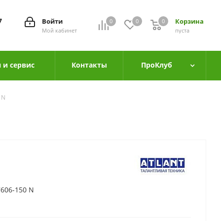
7
Войти
Корзина
0
0
0
0
Мой кабинет
пуста
 и сервис
Контакты
ПроКлуб
 N
606-150 N