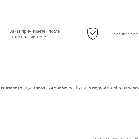
Заказ принимаете - после
Гарантия про
этого оплачиваете
лачиваете . Доставка , самовывоз . Купить недорого Морозильн
на заказ наличие и цену