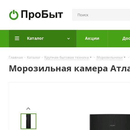
Каталог
Акции
Дос
Главная
-
Каталог
-
Крупная бытовая техника
-
Морозильники
-
Морозильная камера Атла