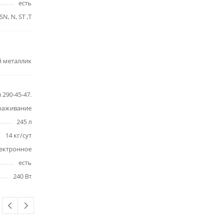
есть
SN, N, ST ,T
 металлик
290-45-47.
раживание
245 л
14 кг/сут
ектронное
есть
240 Вт