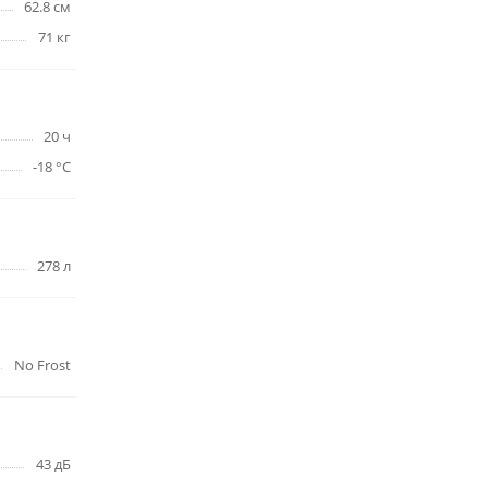
62.8 см
71 кг
20 ч
-18 °C
278 л
No Frost
43 дБ