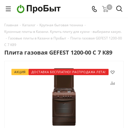
0
Главная
-
Каталог
-
Крупная бытовая техника
-
Кухонные плиты в Казани. Купить плиту для кухни - выбираем какую.
-
Газовые плиты в Казани в ПроБыт
-
Плита газовая GEFEST 1200-00
С 7 К89
Плита газовая GEFEST 1200-00 С 7 К89
АКЦИЯ
ДОСТАВКА БЕСПЛАТНО! РАСПРОДАЖА ЛЕТА!