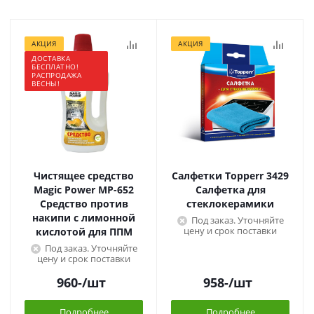
АКЦИЯ
АКЦИЯ
ДОСТАВКА
БЕСПЛАТНО!
РАСПРОДАЖА
ВЕСНЫ!
Чистящее средство
Салфетки Topperr 3429
Magic Power МР-652
Салфетка для
Средство против
стеклокерамики
накипи с лимонной
Под заказ. Уточняйте
цену и срок поставки
кислотой для ППМ
Под заказ. Уточняйте
цену и срок поставки
960
-
/шт
958
-
/шт
Подробнее
Подробнее